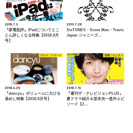
2018.7.5
2019.7.28
『家電批評』iPadについてとこ
SixTONES・Snow Man・Travis
とん詳しくなる特集【2018.8月
Japan ジャニーズ…
号】
グルメ・トラベル
芸能・エンタメ
2018.6.20
2018.7.14
『dancyu』ボリュームに欠ける
『週刊ザ・テレビジョンPLUS』
昼めし特集【2018.8月号】
夏ドラマ紹介＆堂本光一意外エピ
ソード【2…