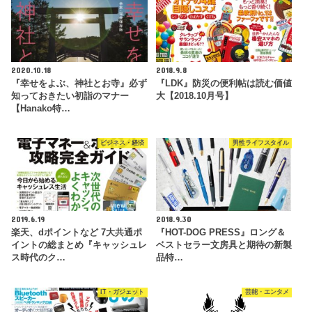
2020.10.18
2018.9.8
『幸せをよぶ、神社とお寺』必ず
『LDK』防災の便利帖は読む価値
知っておきたい初詣のマナー
大【2018.10月号】
【Hanako特…
ビジネス・経済
男性ライフスタイル
2019.6.19
2018.9.30
楽天、dポイントなど 7大共通ポ
『HOT-DOG PRESS』ロング＆
イントの総まとめ『キャッシュレ
ベストセラー文房具と期待の新製
ス時代のク…
品特…
IT・ガジェット
芸能・エンタメ