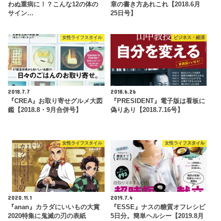
わぬ重病に！？こんな12の体の
章の書き方あれこれ【2018.6月
サイン…
25日号】
女性ライフスタイル
ビジネス・経済
2018.7.7
2018.6.26
『CREA』お取り寄せグルメ大図
『PRESIDENT』電子版は看板に
鑑【2018.8・9月合併号】
偽りあり【2018.7.16号】
女性ライフスタイル
女性ライフスタイル
2020.11.1
2019.7.4
『anan』カラダにいいもの大賞
『ESSE』ナスの糖質オフレシピ
2020特集に鬼滅の刃の表紙
5日分。簡単ヘルシー【2019.8月