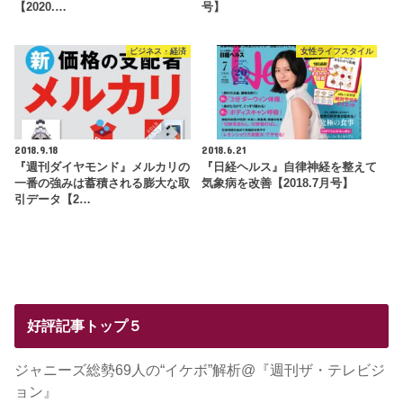
【2020.…
号】
ビジネス・経済
女性ライフスタイル
2018.9.18
2018.6.21
『週刊ダイヤモンド』メルカリの
『日経ヘルス』自律神経を整えて
一番の強みは蓄積される膨大な取
気象病を改善【2018.7月号】
引データ【2…
好評記事トップ５
ジャニーズ総勢69人の“イケボ”解析@『週刊ザ・テレビジ
ョン』