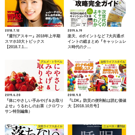
2018.7.12
2019.6.19
『週刊アスキー』2018年上半期
楽天、dポイントなど 7大共通ポ
スマホ10大トピックス
イントの総まとめ『キャッシュレ
【2018.7.1…
ス時代のク…
グルメ・トラベル
女性ライフスタイル
2019.6.20
2018.9.8
『体にやさしい手みやげ＆お取り
『LDK』防災の便利帖は読む価値
よせ』うるわしのお茶（クロワッ
大【2018.10月号】
サン特別編集）
女性ライフスタイル
ニュース・週刊誌