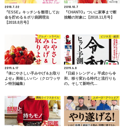
2018.7.22
2018.10.7
『ESSE』キッチンを整理してお
『CHANTO』ついに家事まで断
金を貯める＆ポリ袋調理法
捨離の対象に【2018.11月号】
【2018.8月号】
グルメ・トラベル
ビジネス・経済
2019.6.17
2019.6.8
『体にやさしい手みやげ＆お取り
『日経トレンディ』平成から令
よせ』美味しいパン（クロワッサ
和、移り変わる時代と流行りも
ン特別編集）
の。そして新時代…
男性ライフスタイル
スポーツ・アウトドア