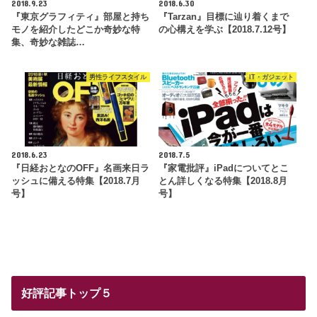
2018.9.23
2018.6.30
『東京グラフィティ』部屋と持ち
『Tarzan』目標に辿り着くまで
モノを紹介したどこか奇妙な特
の心構えを学ぶ【2018.7.12号】
集、奇妙な雑誌…
男性ライフスタイル
IT・ガジェット
2018.6.23
2018.7.5
『日経おとなのOFF』名画来日ラ
『家電批評』iPadについてとこ
ッシュに備える特集【2018.7月
とん詳しくなる特集【2018.8月
号】
号】
好評記事トップ５