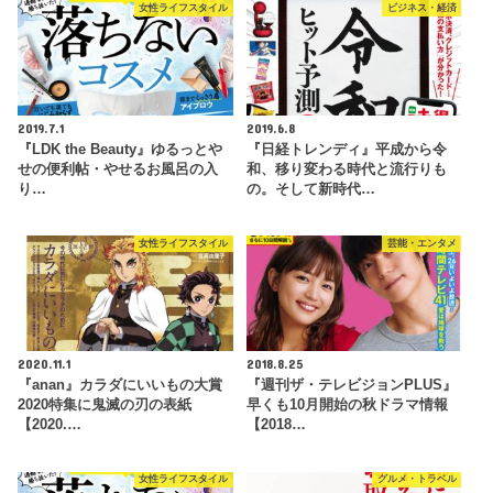
女性ライフスタイル
ビジネス・経済
2019.7.1
2019.6.8
『LDK the Beauty』ゆるっとや
『日経トレンディ』平成から令
せの便利帖・やせるお風呂の入
和、移り変わる時代と流行りも
り…
の。そして新時代…
女性ライフスタイル
芸能・エンタメ
2020.11.1
2018.8.25
『anan』カラダにいいもの大賞
『週刊ザ・テレビジョンPLUS』
2020特集に鬼滅の刃の表紙
早くも10月開始の秋ドラマ情報
【2020.…
【2018…
女性ライフスタイル
グルメ・トラベル