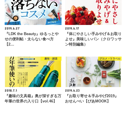
2019.6.27
2019.6.17
『LDK the Beauty』ゆるっとや
『体にやさしい手みやげ＆お取り
せの便利帖・太らない食べ方
よせ』美味しいパン（クロワッサ
【2…
ン特別編集）
趣味・娯楽
グルメ・トラベル
2018.7.1
2019.6.23
『趣味の文具箱』奥が深すぎる万
『お取り寄せ＆手みやげ2019』
年筆の世界の入り口【vol.46】
おせんべい【ぴあMOOK】