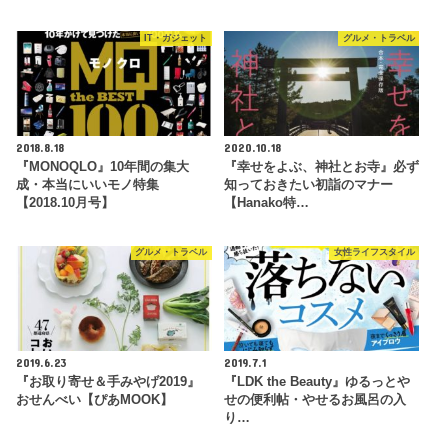
IT・ガジェット
グルメ・トラベル
2018.8.18
2020.10.18
『MONOQLO』10年間の集大
『幸せをよぶ、神社とお寺』必ず
成・本当にいいモノ特集
知っておきたい初詣のマナー
【2018.10月号】
【Hanako特…
グルメ・トラベル
女性ライフスタイル
2019.6.23
2019.7.1
『お取り寄せ＆手みやげ2019』
『LDK the Beauty』ゆるっとや
おせんべい【ぴあMOOK】
せの便利帖・やせるお風呂の入
り…