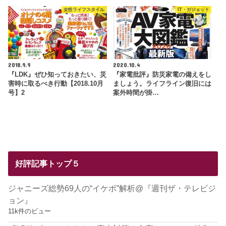
女性ライフスタイル
IT・ガジェット
2018.9.9
2020.10.4
『LDK』ぜひ知っておきたい、災
『家電批評』防災家電の備えをし
害時に取るべき行動【2018.10月
ましょう。ライフライン復旧には
号】2
案外時間が掛…
好評記事トップ５
ジャニーズ総勢69人の“イケボ”解析@『週刊ザ・テレビジ
ョン』
11k件のビュー